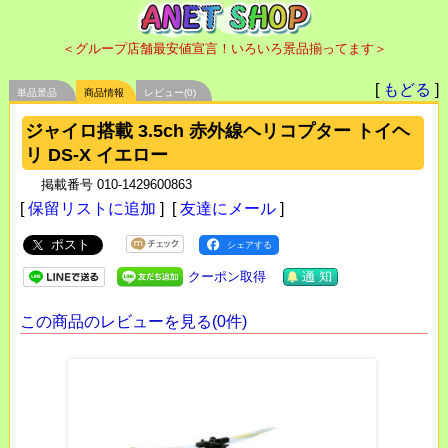
＜グループ店舗最安値宣言！いろいろ景品揃ってます＞
[
もどる
]
単品景品
商品情報
レビュー(0)
ジャイロ搭載 3.5ch 赤外線ヘリコプター トイヘ
リ DS-X イエロー
掲載番号 010-1429600863
[
保留リストに追加
] [
友達にメール
]
ポスト
シェアする
クーポン取得
この商品のレビューを見る(0件)