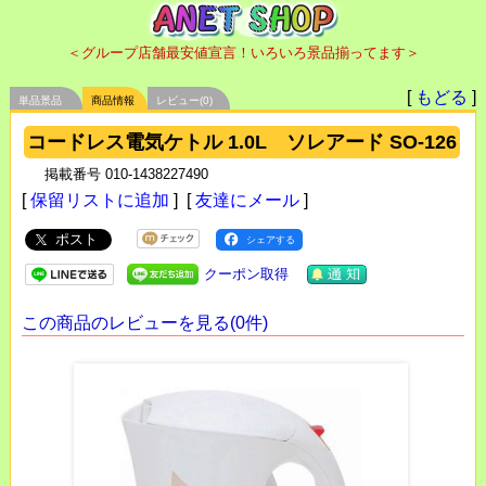
＜グループ店舗最安値宣言！いろいろ景品揃ってます＞
[
もどる
]
単品景品
商品情報
レビュー(0)
コードレス電気ケトル 1.0L ソレアード SO-126
掲載番号 010-1438227490
[
保留リストに追加
] [
友達にメール
]
ポスト
シェアする
クーポン取得
この商品のレビューを見る(0件)