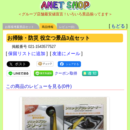
＜グループ店舗最安値宣言！いろいろ景品揃ってます＞
[
もどる
]
お客様考案景品セット
商品情報
レビュー(0)
お掃除・防災 役立つ景品3点セット
掲載番号 021-1543577527
[
保留リストに追加
] [
友達にメール
]
ポスト
シェアする
クーポン取得
この商品のレビューを見る(0件)