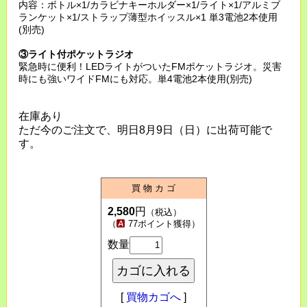
内容：ボトル×1/カラビナキーホルダー×1/ライト×1/アルミブ
ランケット×1/ストラップ薄型ホイッスル×1 単3電池2本使用
(別売)
③ライト付ポケットラジオ
緊急時に便利！LEDライトがついたFMポケットラジオ。災害
時にも強いワイドFMにも対応。単4電池2本使用(別売)
在庫あり
ただ今のご注文で、明日8月9日（日）に出荷可能で
す。
買 物 カ ゴ
2,580
円
（税込）
（
77ポイント獲得）
数量
[
買物カゴへ
]