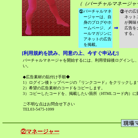
（（バーチャルマネージャ
①
バーチャルマネ
②
その広
ージャーは、自
ネット
身のブログやホ
が興味
⇒
ームページ、メ
広告を
ールマガジンに
する。
アネットの広告
を掲載。
[利用規約を読み、同意の上、今すぐ申込む]
バーチャルマネージャを開始するには、利用登録後ログインし
い。
◆広告素材の貼付け手順◆
1）ログイン後トップページの『リンクコード』をクリックしま
2）希望の広告素材のコードをコピーします。
3）コピーしたコードを、掲載したい箇所（HTMLコード内）に
ご不明な点はお問合せ下さい
TEL03-5475-1099
②マネージャー