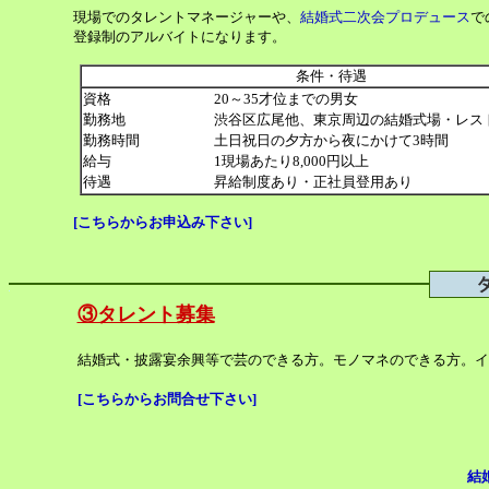
現場でのタレントマネージャーや、
結婚式二次会プロデュース
で
登録制のアルバイトになります。
条件・待遇
資格
20～35才位までの男女
勤務地
渋谷区広尾他、東京周辺の結婚式場・レス
勤務時間
土日祝日の夕方から夜にかけて3時間
給与
1現場あたり8,000円以上
待遇
昇給制度あり・正社員登用あり
[こちらからお申込み下さい]
③タレント募集
結婚式・披露宴余興等で芸のできる方。モノマネのできる方。イ
[こちらからお問合せ下さい]
結