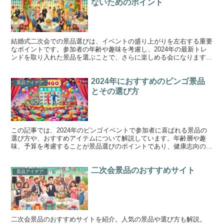
ないためのポイント
結婚式二次会での景品選びは、イベントの盛り上がりを左右する重要
なポイントです。参加者の年齢や趣味を考慮し、2024年の最新トレ
ンドを取り入れた景品を選ぶことで、さらに楽しめる会になります。
ギフト券や体験型の景品は特に人気があり、予算に合わせて実用的な
アイテムから豪華な贈り物まで幅広く選択可能です。オンラインショ
2024年におすすめのビンゴ景品
ッピングを活用して多くの選択肢から検討することで、手軽に品質の
景品アイデア
良い景品を準備し、参加者の期待を超える二次会を演出しましょう。
とその選び方
この記事では、2024年のビンゴイベントで参加者に喜ばれる景品の
選び方や、おすすめアイテムについて解説しています。年齢層や趣
味、予算を考慮することが景品選びのポイントであり、健康志向のア
イテムや体験型ギフト、話題性のある商品がトレンドです。特に、マ
ッサージ機や旅行券、人気家電などは幅広い世代に支持されます。ま
二次会景品のおすすめサイト
た、景品の購入時にはネット注文を活用し、配送日時やラッピングの
景品アイデア
有無を確認することで準備がスムーズになります。景品に統一感やス
トーリー性を持たせることでイベントの記憶に残りやすく、目録やパ
ネルを効果的に活用することで視覚的にも楽しめる工夫が可能です。
イベントのテーマに合った景品を用意し、多様性を持たせることで、
参加者全員が満足する素敵な時間を演出できるとまとめています。
二次会景品のおすすめサイトを紹介。人気の景品や選び方も解説。